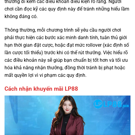
thường đi kèm các điều khoản điều kiện rõ ràng. Người
chơi cần đọc kỹ các quy định này để tránh những hiểu lầm
không đáng có.
Thông thường, mỗi chương trình sẽ yêu cầu người chơi
phải thực hiện các bước xác minh danh tính, tuân thủ giới
hạn thời gian đặt cược, hoặc đạt mức rollover (xác định số
lần cược tối thiểu) trước khi có thể rút thưởng. Việc hiểu rõ
các điều khoản này sẽ giúp bạn chuẩn bị tốt hơn và tối ưu
hóa khả năng nhận thưởng, đồng thời tránh bị phạt hoặc
mất quyền lợi vì vi phạm các quy định.
Cách nhận khuyến mãi LP88