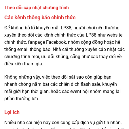
Theo dõi cập nhật chương trình
Các kênh thông báo chính thức
Để không bỏ lỡ khuyến mãi LP88, người chơi nên thường
xuyên theo dõi các kênh chính thức của LP88 như website
chính thức, fanpage Facebook, nhóm cộng đồng hoặc hệ
thống email thông báo. Nhà cái thường xuyên cập nhật các
chương trình mới, ưu đãi khủng, cũng như các thay đổi về
điều kiện tham gia.
Không những vậy, việc theo dõi sát sao còn giúp bạn
nhanh chóng nắm bắt các chiến dịch flash sale, khuyến
mãi giới hạn thời gian, hoặc các event hội nhóm mang lại
phần thưởng lớn.
Lợi ích
Nhiều nhà cái hiện nay còn cung cấp dịch vụ gửi tin nhắn,