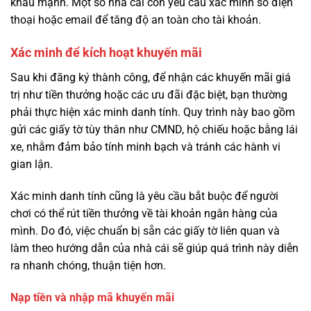
khẩu mạnh. Một số nhà cái còn yêu cầu xác minh số điện
thoại hoặc email để tăng độ an toàn cho tài khoản.
Xác minh để kích hoạt khuyến mãi
Sau khi đăng ký thành công, để nhận các khuyến mãi giá
trị như tiền thưởng hoặc các ưu đãi đặc biệt, bạn thường
phải thực hiện xác minh danh tính. Quy trình này bao gồm
gửi các giấy tờ tùy thân như CMND, hộ chiếu hoặc bằng lái
xe, nhằm đảm bảo tính minh bạch và tránh các hành vi
gian lận.
Xác minh danh tính cũng là yêu cầu bắt buộc để người
chơi có thể rút tiền thưởng về tài khoản ngân hàng của
mình. Do đó, việc chuẩn bị sẵn các giấy tờ liên quan và
làm theo hướng dẫn của nhà cái sẽ giúp quá trình này diễn
ra nhanh chóng, thuận tiện hơn.
Nạp tiền và nhập mã khuyến mãi