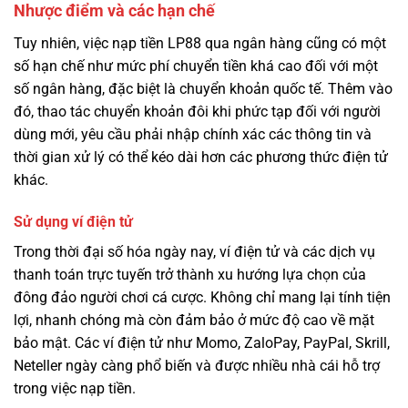
Nhược điểm và các hạn chế
Tuy nhiên, việc nạp tiền LP88 qua ngân hàng cũng có một
số hạn chế như mức phí chuyển tiền khá cao đối với một
số ngân hàng, đặc biệt là chuyển khoản quốc tế. Thêm vào
đó, thao tác chuyển khoản đôi khi phức tạp đối với người
dùng mới, yêu cầu phải nhập chính xác các thông tin và
thời gian xử lý có thể kéo dài hơn các phương thức điện tử
khác.
Sử dụng ví điện tử
Trong thời đại số hóa ngày nay, ví điện tử và các dịch vụ
thanh toán trực tuyến trở thành xu hướng lựa chọn của
đông đảo người chơi cá cược. Không chỉ mang lại tính tiện
lợi, nhanh chóng mà còn đảm bảo ở mức độ cao về mặt
bảo mật. Các ví điện tử như Momo, ZaloPay, PayPal, Skrill,
Neteller ngày càng phổ biến và được nhiều nhà cái hỗ trợ
trong việc nạp tiền.