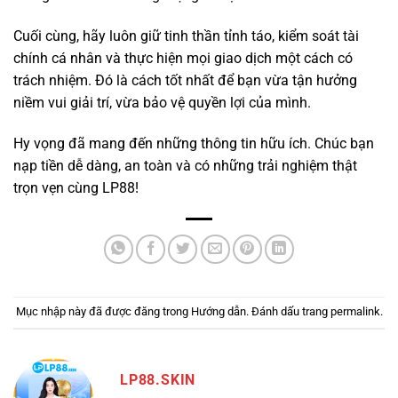
Cuối cùng, hãy luôn giữ tinh thần tỉnh táo, kiểm soát tài
chính cá nhân và thực hiện mọi giao dịch một cách có
trách nhiệm. Đó là cách tốt nhất để bạn vừa tận hưởng
niềm vui giải trí, vừa bảo vệ quyền lợi của mình.
Hy vọng đã mang đến những thông tin hữu ích. Chúc bạn
nạp tiền dễ dàng, an toàn và có những trải nghiệm thật
trọn vẹn cùng LP88!
Mục nhập này đã được đăng trong
Hướng dẫn
. Đánh dấu trang
permalink
.
LP88.SKIN