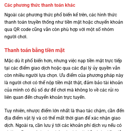
Các phương thức thanh toán khác
Ngoài các phương thức phổ biến kể trên, các hình thức
thanh toán truyền thống như tiền mặt hoặc chuyển khoản
qua QR code cũng vẫn còn phù hợp với một số nhóm
người chơi.
Thanh toán bằng tiền mặt
Mặc dù ít phổ biến hơn, nhưng việc nạp tiền mặt trực tiếp
tại các điểm giao dịch hoặc qua các đại lý ủy quyền vẫn
còn nhiều người lựa chọn. Ưu điểm của phương pháp này
là người chơi có thể nộp tiền mặt thật, đảm bảo tài khoản
của mình có đủ số dư để chơi mà không lo về các rủi ro
liên quan đến chuyển khoản trực tuyến.
Tuy nhiên, nhược điểm lớn nhất là thao tác chậm, cần đến
địa điểm vật lý và có thể mất thời gian để xác nhận giao
dịch. Ngoài ra, cần lưu ý tới các khoản phí dịch vụ nếu có