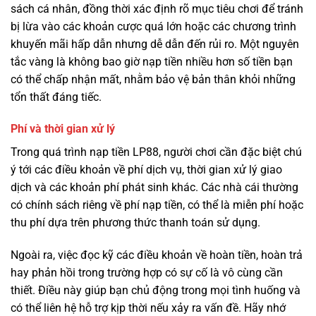
sách cá nhân, đồng thời xác định rõ mục tiêu chơi để tránh
bị lừa vào các khoản cược quá lớn hoặc các chương trình
khuyến mãi hấp dẫn nhưng dễ dẫn đến rủi ro. Một nguyên
tắc vàng là không bao giờ nạp tiền nhiều hơn số tiền bạn
có thể chấp nhận mất, nhằm bảo vệ bản thân khỏi những
tổn thất đáng tiếc.
Phí và thời gian xử lý
Trong quá trình nạp tiền LP88, người chơi cần đặc biệt chú
ý tới các điều khoản về phí dịch vụ, thời gian xử lý giao
dịch và các khoản phí phát sinh khác. Các nhà cái thường
có chính sách riêng về phí nạp tiền, có thể là miễn phí hoặc
thu phí dựa trên phương thức thanh toán sử dụng.
Ngoài ra, việc đọc kỹ các điều khoản về hoàn tiền, hoàn trả
hay phản hồi trong trường hợp có sự cố là vô cùng cần
thiết. Điều này giúp bạn chủ động trong mọi tình huống và
có thể liên hệ hỗ trợ kịp thời nếu xảy ra vấn đề. Hãy nhớ