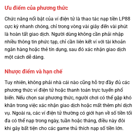
Ưu điểm của phương thức
Chức năng nổi bật của ví điện tử là thao tác nạp tiền LP88
cực kỳ nhanh chóng, chỉ trong vòng vài giây đến vài phút
là hoàn tất giao dịch. Người dùng không cần phải nhập
nhiều thông tin phức tạp, chỉ cần liên kết ví với tài khoản
ngân hàng hoặc thẻ tín dụng, sau đó xác nhận giao dịch
một cách dễ dàng.
Nhược điểm và hạn chế
Tuy nhiên, không phải nhà cái nào cũng hỗ trợ đầy đủ các
phương thức ví điện tử hoặc thanh toán trực tuyến phổ
biến. Nếu chọn sai phương thức, người chơi có thể gặp khó
khăn trong việc xác nhận giao dịch hoặc mất thêm phí dịch
vụ. Ngoài ra, các ví điện tử thường có giới hạn về số tiền tối
đa có thể nạp trong ngày, tuần hoặc tháng, điều này đôi
khi gây bất tiện cho các game thủ thích nạp số tiền lớn.