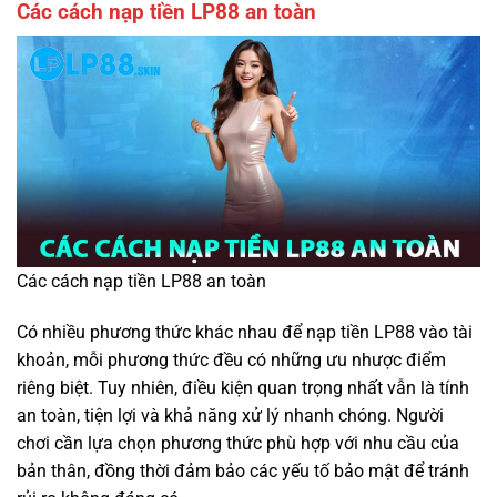
Các cách nạp tiền LP88 an toàn
Các cách nạp tiền LP88 an toàn
Có nhiều phương thức khác nhau để nạp tiền LP88 vào tài
khoản, mỗi phương thức đều có những ưu nhược điểm
riêng biệt. Tuy nhiên, điều kiện quan trọng nhất vẫn là tính
an toàn, tiện lợi và khả năng xử lý nhanh chóng. Người
chơi cần lựa chọn phương thức phù hợp với nhu cầu của
bản thân, đồng thời đảm bảo các yếu tố bảo mật để tránh